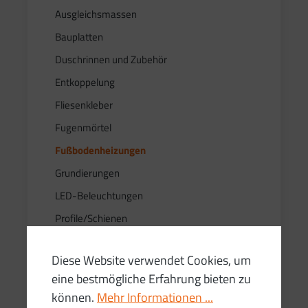
Ausgleichsmassen
Bauplatten
Duschrinnen und Zubehör
Entkoppelung
Fliesenkleber
Fugenmörtel
Fußbodenheizungen
Grundierungen
LED-Beleuchtungen
Profile/Schienen
Reinigung und Pflege
Diese Website verwendet Cookies, um
Silikone
eine bestmögliche Erfahrung bieten zu
Stelzlager und Fugenkreuze
können.
Mehr Informationen ...