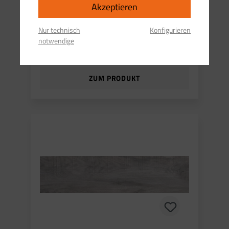
Creme V3
Akzeptieren
Nur technisch
Konfigurieren
notwendige
2
21,96 €* pro
m
ZUM PRODUKT