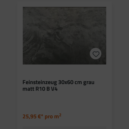
Feinsteinzeug 30x60 cm grau
matt R10 B V4
2
25,95 €* pro
m