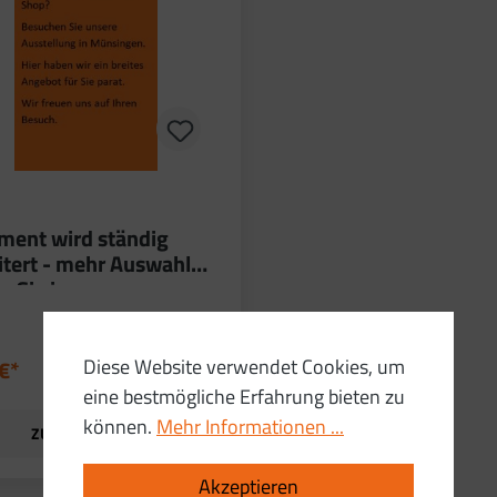
iment wird ständig
itert - mehr Auswahl
n Sie in unserer
tellung
Diese Website verwendet Cookies, um
 €*
eine bestmögliche Erfahrung bieten zu
können.
Mehr Informationen ...
ZUM PRODUKT
Akzeptieren