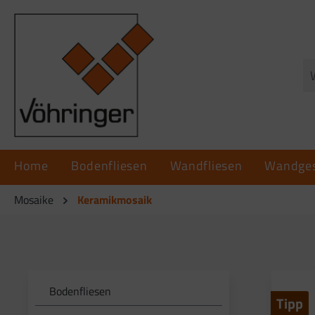
springen
Zur Hauptnavigation springen
Home
Bodenfliesen
Wandfliesen
Wandges
Mosaike
Keramikmosaik
Bodenfliesen
Tipp