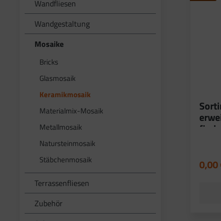
Wandfliesen
Wandgestaltung
Mosaike
Bricks
Glasmosaik
Keramikmosaik
Sort
Materialmix-Mosaik
erwe
Metallmosaik
finde
Auss
Natursteinmosaik
Stäbchenmosaik
0,00
Terrassenfliesen
Zubehör