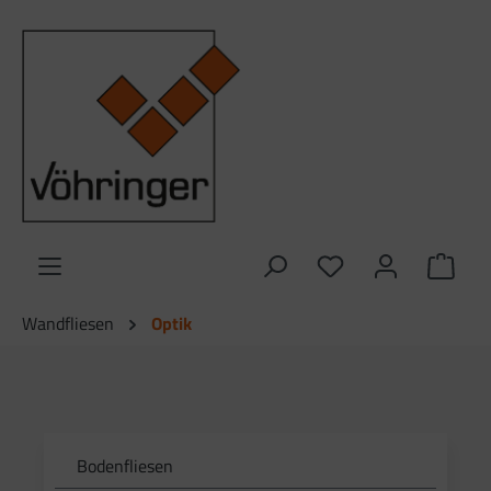
alt springen
Ware
Wandfliesen
Optik
Bodenfliesen