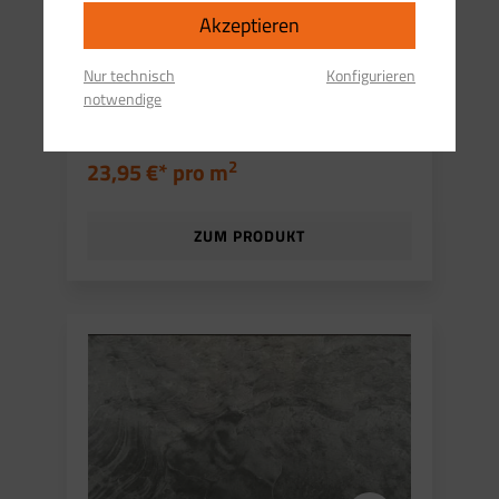
Akzeptieren
Feinsteinzeug 15x60,5 cm 8,5mm
grau V3( Aktionsfliese )
Nur technisch
Konfigurieren
notwendige
2
23,95 €* pro
m
ZUM PRODUKT