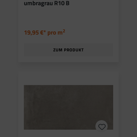
umbragrau R10 B
2
19,95 €* pro
m
ZUM PRODUKT